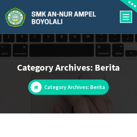
Skip
to
content
Halaman Resmi SMK An-Nur Ampel
Category Archives: Berita
Category Archives: Berita