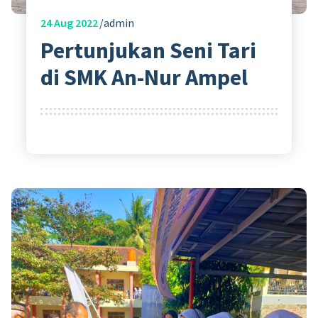
24
Aug 2022
admin
Pertunjukan Seni Tari
di SMK An-Nur Ampel