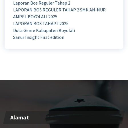
Laporan Bos Reguler Tahap 2
LAPORAN BOS REGULER TAHAP 2 SMK AN-NUR
AMPEL BOYOLALI 2025
LAPORAN BOS TAHAP I 2025
Duta Genre Kabupaten Boyolali
Sanur Insight First edition
Alamat