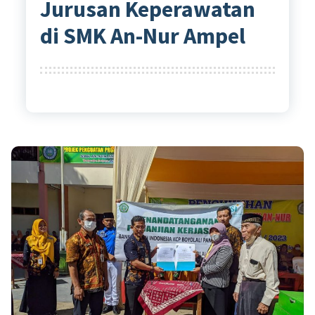
Jurusan Keperawatan
di SMK An-Nur Ampel