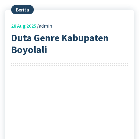
Berita
28
Aug 2025
admin
Duta Genre Kabupaten
Boyolali