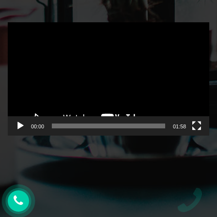
Video
Player
00:00
01:58