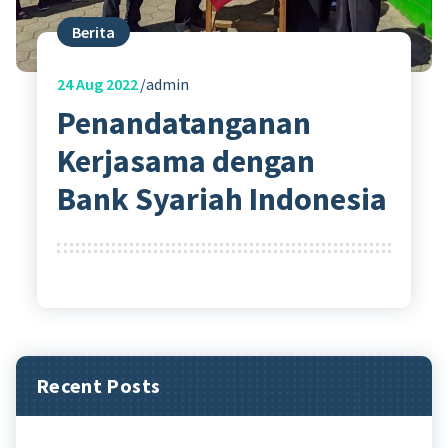
Berita
24
Aug 2022
admin
Penandatanganan
Kerjasama dengan
Bank Syariah Indonesia
Recent Posts