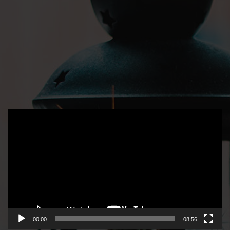
Video
Player
00:00
08:56