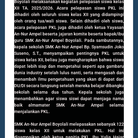
Boyolali melaksanakan kegiatan pelepasan siswa kelas
XII TA. 2025/2026. Acara pelepasan siswa PKL ini
dihadiri oleh seluruh siswa kelas XII yang didampingi
oleh orang tua/wali siswa. Selain dihadiri oleh siswa,
acara pelepasan PKL juga dihadiri oleh ketua Yayasan
An-Nur Ampel beserta jajaran komite beserta bapak/ibu
guru SMK An-Nur Ampel Boyolali. Pada sambutannya,
kepala sekolah SMK An-Nur Ampel Bp. Syamsudin Joko
Suseno, S.T., menyampaikan pentingnya PKL untuk
siswa kelas XII, beliau juga mengharapkan bahwa siswa
dapat lebih siap dan mengetahui seperti apa gambaru
dunia industry setelah lulus nanti, serta mengasah dan
menambah ilmu pengetahuan yang akan di dapat dari
DU/DI secara langsung setelah mereka belajar dibangku
sekolah selama dua tahun. Kepala sekolah juga
menambahkan agar siswa siswi dapat menjaga nama
baik almamater SMK An-Nur Ampel selama
menjalankan PKL.
SMK An-Nur Ampel Boyolali melepasakan sebanyak 122
siswa kelas XII untuk melakukan PKL. Hal ini
disampaikan oleh ketua panitia PKL, Ibu Yulia Hajar