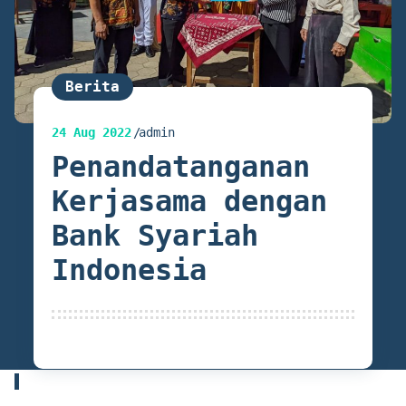
Berita
24
Aug 2022
admin
Penandatanganan
Kerjasama dengan
Bank Syariah
Indonesia