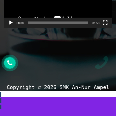
00:00
01:58
Copyright © 2026 SMK An-Nur Ampel