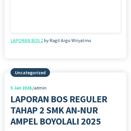
LAPORAN BOS 2
by Ragil Argo Wiryatmo
Uncategorized
5
Jan 2026
admin
LAPORAN BOS REGULER
TAHAP 2 SMK AN-NUR
AMPEL BOYOLALI 2025