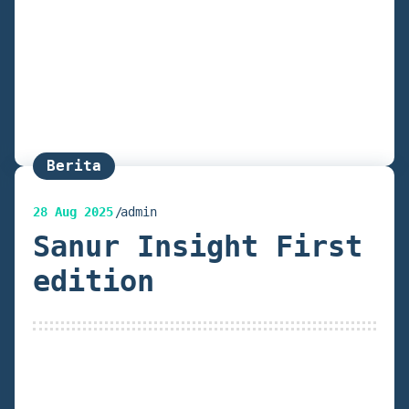
Berita
28
Aug 2025
admin
Sanur Insight First
edition