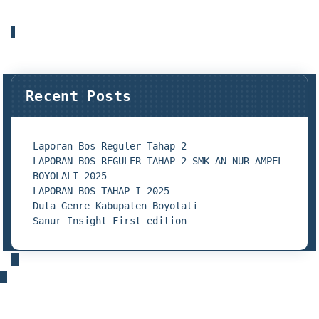
Recent Posts
Laporan Bos Reguler Tahap 2
LAPORAN BOS REGULER TAHAP 2 SMK AN-NUR AMPEL
BOYOLALI 2025
LAPORAN BOS TAHAP I 2025
Duta Genre Kabupaten Boyolali
Sanur Insight First edition