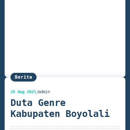
Berita
28
Aug 2025
admin
Duta Genre
Kabupaten Boyolali