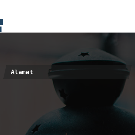
Alamat