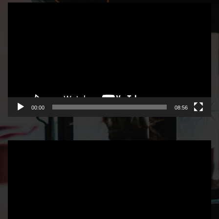
Video
Player
00:00
08:56
Video
Player