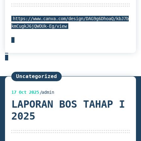
https://www.canva.com/design/DAG9g6DhoaQ/kbJ7b
kmCugkJ6jQWOUk-Eg/view
Uncategorized
17
Oct 2025
admin
LAPORAN BOS TAHAP I
2025