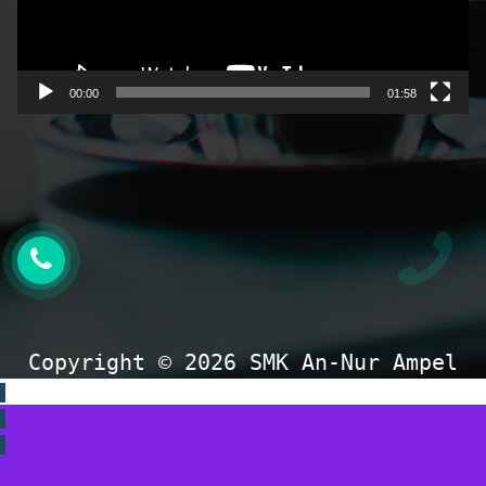
00:00
01:58
Copyright © 2026 SMK An-Nur Ampel