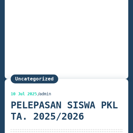
Uncategorized
10
Jul 2025
admin
PELEPASAN SISWA PKL
TA. 2025/2026