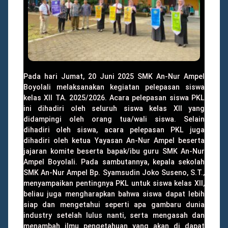
Pada hari Jumat, 20 Juni 2025 SMK An-Nur Ampel
Boyolali melaksanakan kegiatan pelepasan siswa
kelas XII TA. 2025/2026. Acara pelepasan siswa PKL
ini dihadiri oleh seluruh siswa kelas XII yang
didampingi oleh orang tua/wali siswa. Selain
dihadiri oleh siswa, acara pelepasan PKL juga
dihadiri oleh ketua Yayasan An-Nur Ampel beserta
jajaran komite beserta bapak/ibu guru SMK An-Nur
Ampel Boyolali. Pada sambutannya, kepala sekolah
SMK An-Nur Ampel Bp. Syamsudin Joko Suseno, S.T.,
menyampaikan pentingnya PKL untuk siswa kelas XII,
beliau juga mengharapkan bahwa siswa dapat lebih
siap dan mengetahui seperti apa gambaru dunia
industry setelah lulus nanti, serta mengasah dan
menambah ilmu pengetahuan yang akan di dapat