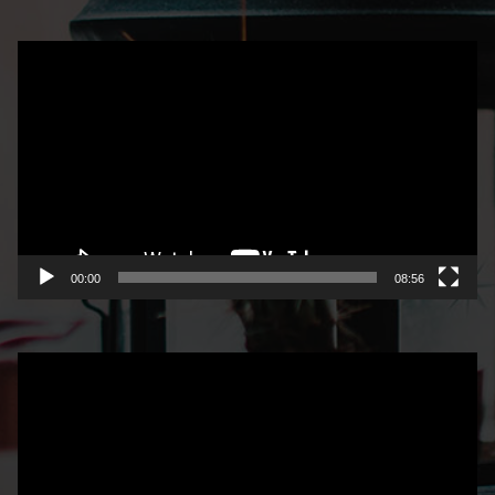
Video
Player
00:00
08:56
Video
Player